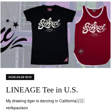
2026.06.26 18:10
LINEAGE Tee in U.S.
My drawing tiger is dancing in California🇺🇸
▪️erikpaulson