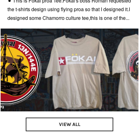
⚫︎ This is Fokai proa Tee.Fokai's boss Roman requested
the t-shirts design using flying proa so that I designed it.I
designed some Chamorro culture tee,this is one of the...
VIEW ALL