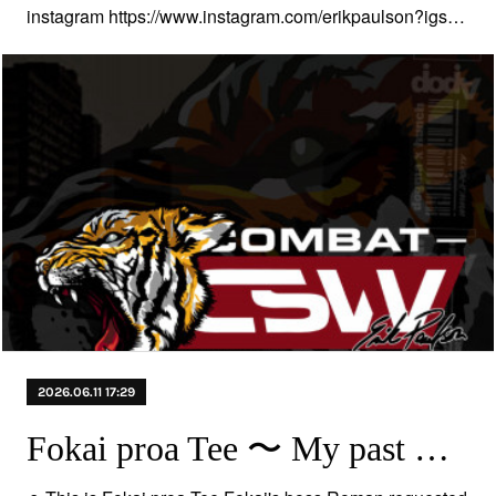
instagram https://www.instagram.com/erikpaulson?igs…
2026.06.11 17:29
Fokai proa Tee 〜 My past works