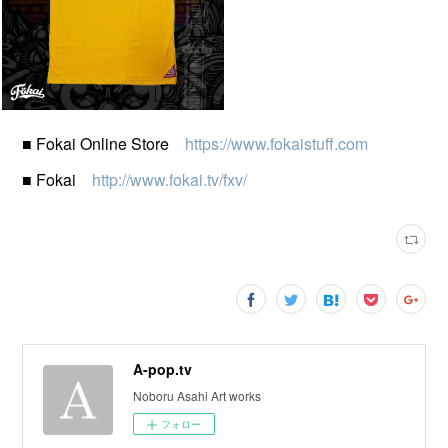
■ Fokai Online Store
https://www.fokaistuff.com
■ Fokai
http://www.fokai.tv/fxv/
A-pop.tv
Noboru Asahi Art works
フォロー