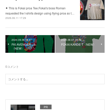
⚫︎ This is Fokai proa Tee.Fokai's boss Roman
requested the t-shirts design using flying proa so t…
2026.06.11 17:29
2020.09.09 16:40
2020.09.07 18:54
FKI AVENGER LS.
FOKAI KANDE T〈NEW〉
〈NEW〉
0
コメント
PR