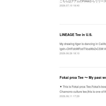
こちらはグアムのFokaiからリリ
2026.07.10 18:40
LINEAGE Tee in U.S.
My drawing tiger is dancing in Cali
igsh=OHFobWFodTVoaWx2▪️CSW ASSO
2026.06.26 18:10
Fokai proa Tee 〜 My past w
⚫︎ This is Fokai proa Tee.Fokai's bo
Chamorro culture tee,this is one 
2026.06.11 17:29