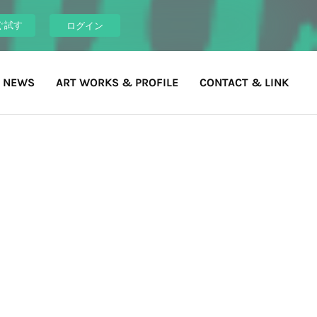
ぐ試す
ログイン
 NEWS
ART WORKS & PROFILE
CONTACT & LINK