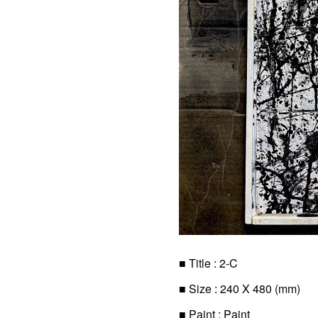
■ Title : 2-C
■ Size : 240 X 480 (mm)
■ Paint : Paint