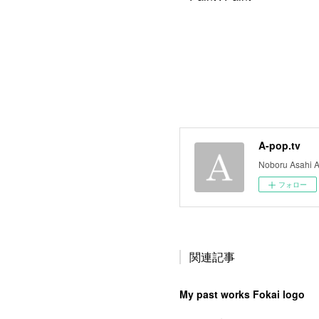
A-pop.tv
Noboru Asahi A
フォロー
関連記事
My past works Fokai logo