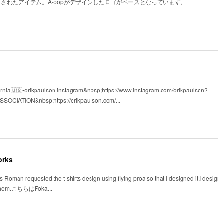
ースされたアイテム。A-popがデザインしたロゴがベースとなっています。
fornia🇺🇸▪️erikpaulson instagram&nbsp;https://www.instagram.com/erikpaulson?
CIATION&nbsp;https://erikpaulson.com/...
orks
ss Roman requested the t-shirts design using flying proa so that I designed it.I des
of them.こちらはFoka...