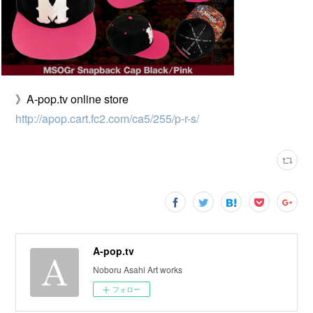
》A-pop.tv online store
http://apop.cart.fc2.com/ca5/255/p-r-s/
A-pop.tv
Noboru Asahi Art works
フォロー