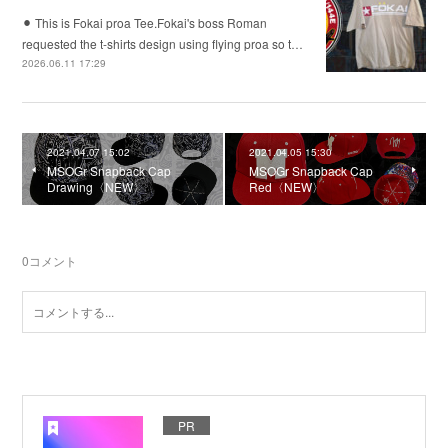
⚫︎ This is Fokai proa Tee.Fokai's boss Roman
requested the t-shirts design using flying proa so t…
2026.06.11 17:29
2021.04.07 15:02
2021.04.05 15:30
MSOGr Snapback Cap
MSOGr Snapback Cap
Drawing〈NEW〉
Red〈NEW〉
0
コメント
PR