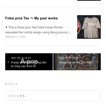
Fokai proa Tee 〜 My past works
⚫︎ This is Fokai proa Tee.Fokai's boss Roman
requested the t-shirts design using flying proa so t…
2026.06.11 17:29
2021.05.12 16:33
2021.05.04 15:22
A-pop art works 〜 Dog dan
Dominica on the 2nd WBC
to chop can from 81
0
コメント