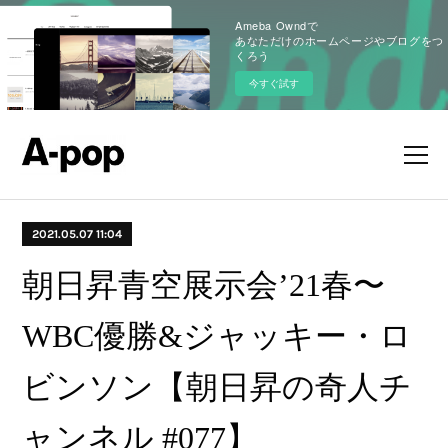
Ameba Owndで
あなただけのホームページやブログをつ
くろう
今すぐ試す
2021.05.07 11:04
朝日昇青空展示会’21春〜
WBC優勝&ジャッキー・ロ
ビンソン【朝日昇の奇人チ
ャンネル #077​】