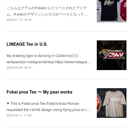
こちらはグアムのFokaiからリリースされたアイテ
ム。A-popがデザインしたロゴがベースとなって…
2026.07.10 18:40
LINEAGE Tee in U.S.
My drawing tiger is dancing in California🇺🇸
▪️erikpaulson instagram&nbsp;https://www.instagra…
2026.06.26 18:10
Fokai proa Tee 〜 My past works
⚫︎ This is Fokai proa Tee.Fokai's boss Roman
requested the t-shirts design using flying proa so t…
2026.06.11 17:29