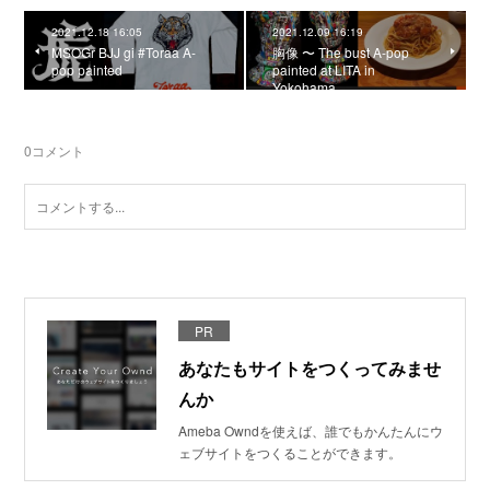
2021.12.18 16:05
2021.12.09 16:19
MSOGr BJJ gi #Toraa A-
胸像 〜 The bust A-pop
pop painted
painted at LITA in
Yokohama
0
コメント
PR
あなたもサイトをつくってみませ
んか
Ameba Owndを使えば、誰でもかんたんにウ
ェブサイトをつくることができます。