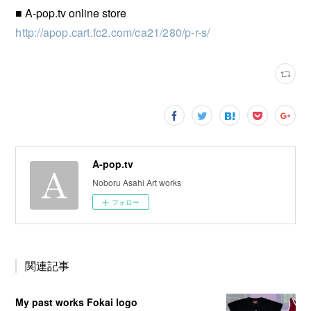
■ A-pop.tv online store
http://apop.cart.fc2.com/ca21/280/p-r-s/
A-pop.tv
Noboru Asahi Art works
フォロー
関連記事
My past works Fokai logo