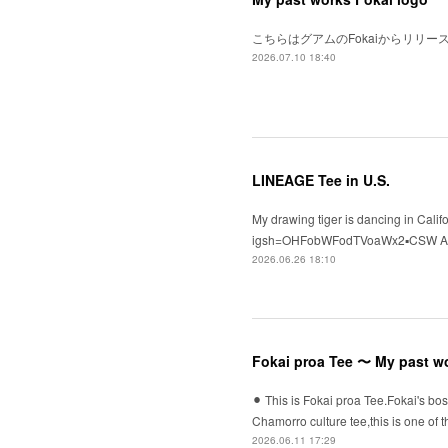
こちらはグアムのFokaiからリリ
2026.07.10 18:40
LINEAGE Tee in U.S.
My drawing tiger is dancing in Cali
igsh=OHFobWFodTVoaWx2▪️CSW ASSO
2026.06.26 18:10
Fokai proa Tee 〜 My past w
⚫︎ This is Fokai proa Tee.Fokai's bo
Chamorro culture tee,this is one 
2026.06.11 17:29