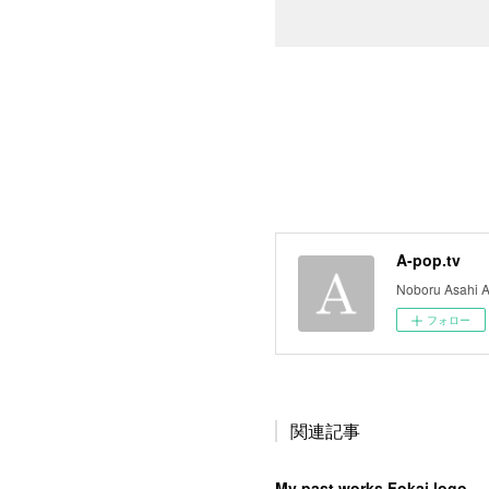
A-pop.tv
Noboru Asahi A
フォロー
関連記事
My past works Fokai logo