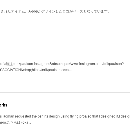
ースされたアイテム。A-popがデザインしたロゴがベースとなっています。
fornia🇺🇸▪️erikpaulson instagram&nbsp;https://www.instagram.com/erikpaulson?
CIATION&nbsp;https://erikpaulson.com/...
orks
ss Roman requested the t-shirts design using flying proa so that I designed it.I des
of them.こちらはFoka...