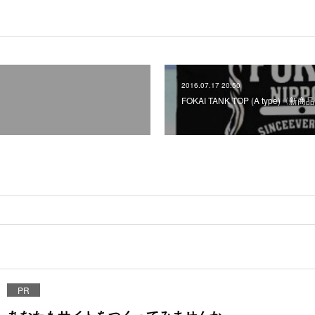
2016.07.17 20:50
FOKAI TANK TOP (A type)〈新商
PR