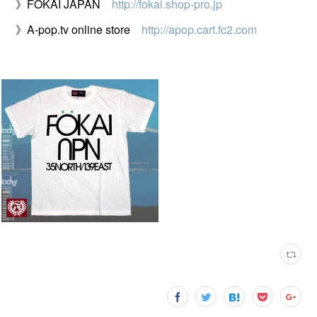
》FOKAI JAPAN
http://fokai.shop-pro.jp
》A-pop.tv online store
http://apop.cart.fc2.com