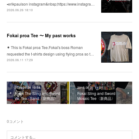
▪️erikpaulson instagram&nbsp;https://www.instagra…
2026.06.26 18:10
Fokai proa Tee 〜 My past works
⚫︎ This is Fokai proa Tee.Fokai's boss Roman
requested the t-shirts design using flying proa so t…
2026.06.11 17:29
2015.08.24 10:54
2015.08.21 11:01
Fokai The Sling and Sword
Fokai Sling and Sword
Vs. Tee - Sand〈新商品〉
Mosaic Tee〈新商品〉
0
コメント