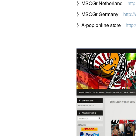
》MSOGr Netherland
htt
》MSOGr Germany
http:
》A-pop online store
http