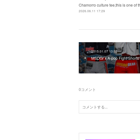
Chamorro culture tee,this is one 
2026.06.11 17:29
2015.01.07 13:03
MSOGr x A-pop Fight Sho
0
コメント