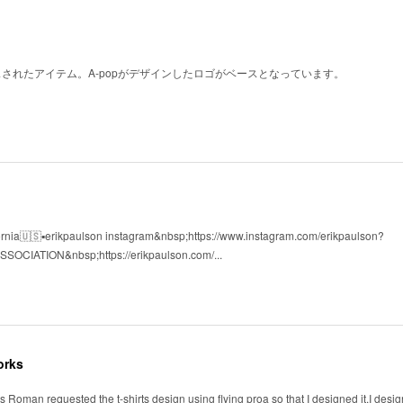
ースされたアイテム。A-popがデザインしたロゴがベースとなっています。
fornia🇺🇸▪️erikpaulson instagram&nbsp;https://www.instagram.com/erikpaulson?
CIATION&nbsp;https://erikpaulson.com/...
orks
ss Roman requested the t-shirts design using flying proa so that I designed it.I des