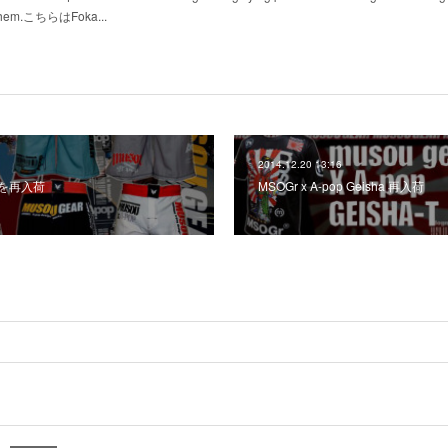
of them.こちらはFoka...
2014.12.20 13:16
rtsを再入荷
MSOGr x A-pop Geisha 再入荷