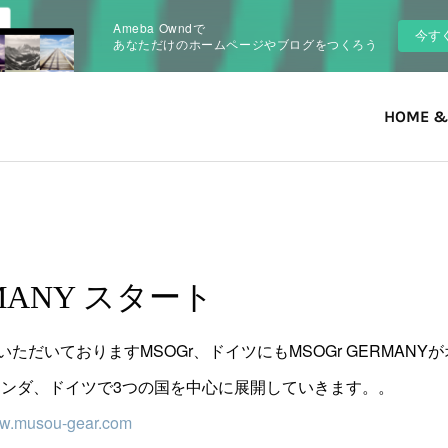
Ameba Owndで
今す
あなただけのホームページやブログをつくろう
HOME &
RMANY スタート
ただいておりますMSOGr、ドイツにもMSOGr GERMANY
オランダ、ドイツで3つの国を中心に展開していきます。。
ww.musou-gear.com