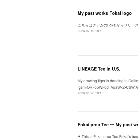
My past works Fokai logo
こちらはグアムのFokaiからリリ
2026.07.10 18:40
LINEAGE Tee in U.S.
My drawing tiger is dancing in Cali
igsh=OHFobWFodTVoaWx2▪️CSW ASSO
2026.06.26 18:10
Fokai proa Tee 〜 My past w
⚫︎ This is Fokai proa Tee.Fokai's bo