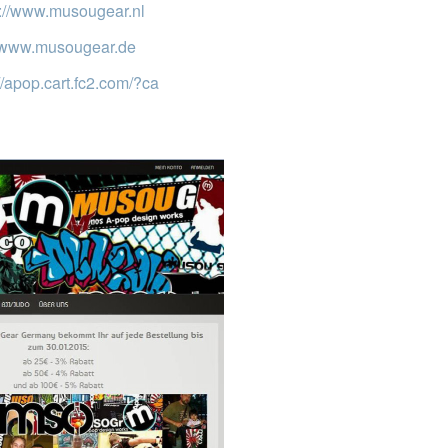
p://www.musougear.nl
//www.musougear.de
://apop.cart.fc2.com/?ca