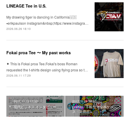
LINEAGE Tee in U.S.
My drawing tiger is dancing in California🇺🇸
▪️erikpaulson instagram&nbsp;https://www.instagra…
2026.06.26 18:10
Fokai proa Tee 〜 My past works
⚫︎ This is Fokai proa Tee.Fokai's boss Roman
requested the t-shirts design using flying proa so t…
2026.06.11 17:29
2017.11.13 17:52
2017.11.09 18:52
現代ビジネス インタビュー
graffito / 手帳型スマホケー
ス〈新商品〉