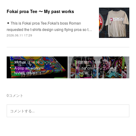
Fokai proa Tee 〜 My past works
⚫︎ This is Fokai proa Tee.Fokai's boss Roman
requested the t-shirts design using flying proa so t…
2026.06.11 17:29
2022.02.13 18:06
2022.02.11 16:18
A-pop art works〜
Ru-ha*cm / ジップパーカ
NVME...Yolo！！
〈NEW〉
0
コメント