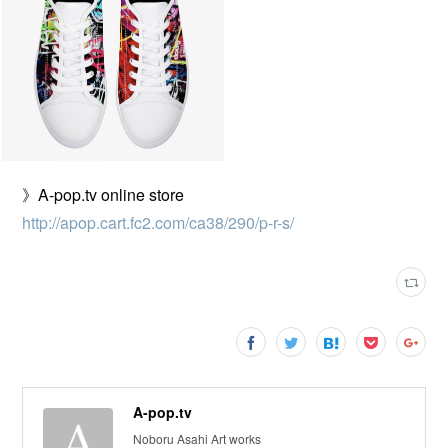
》A-pop.tv online store
http://apop.cart.fc2.com/ca38/290/p-r-s/
A-pop.tv
Noboru Asahi Art works