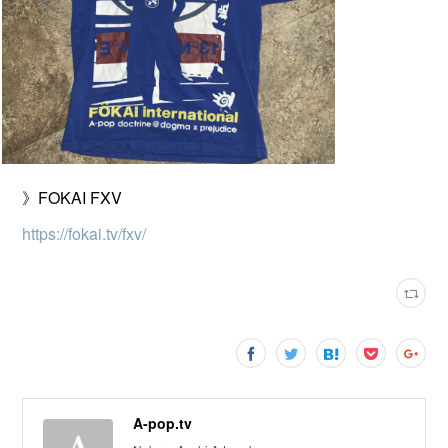
》FOKAI FXV
https://fokai.tv/fxv/
A-pop.tv