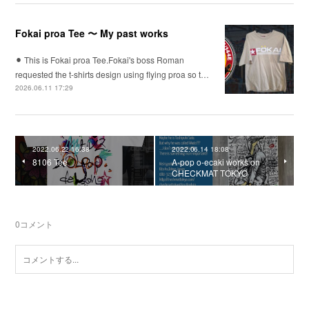
Fokai proa Tee 〜 My past works
⚫︎ This is Fokai proa Tee.Fokai's boss Roman
requested the t-shirts design using flying proa so t…
2026.06.11 17:29
2022.06.22 16:38
2022.06.14 18:08
8106 Tee
A-pop o-ecaki works on
CHECKMAT TOKYO
0
コメント