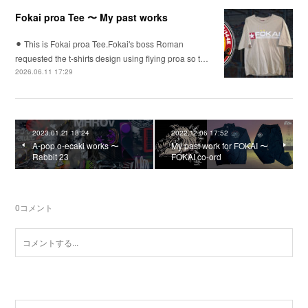
Fokai proa Tee 〜 My past works
⚫︎ This is Fokai proa Tee.Fokai's boss Roman
requested the t-shirts design using flying proa so t…
2026.06.11 17:29
2023.01.21 18:24
2022.12.06 17:52
A-pop o-ecaki works 〜
My past work for FOKAI 〜
Rabbit 23
FOKAI co-ord
0
コメント