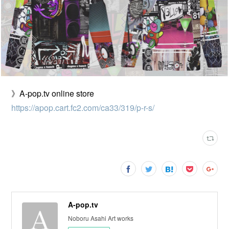
》A-pop.tv online store
https://apop.cart.fc2.com/ca33/319/p-r-s/
A-pop.tv
Noboru Asahi Art works