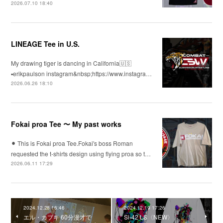
2026.07.10 18:40
LINEAGE Tee in U.S.
My drawing tiger is dancing in California🇺🇸
▪️erikpaulson instagram&nbsp;https://www.instagra…
2026.06.26 18:10
Fokai proa Tee 〜 My past works
⚫︎ This is Fokai proa Tee.Fokai's boss Roman
requested the t-shirts design using flying proa so t…
2026.06.11 17:29
2024.12.28 16:46
2024.12.19 17:26
エル・カブキ 60分漫才で
Si-42 LS〈NEW〉