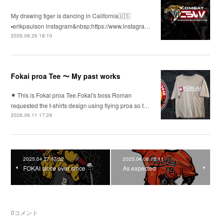
My drawing tiger is dancing in California🇺🇸
▪️erikpaulson instagram&nbsp;https://www.instagra…
2026.06.26 18:10
Fokai proa Tee 〜 My past works
⚫︎ This is Fokai proa Tee.Fokai's boss Roman
requested the t-shirts design using flying proa so t…
2026.06.11 17:29
2025.04.27 17:32
2025.04.08 18:11
FOKAI since ever since
As expected
0
コメント