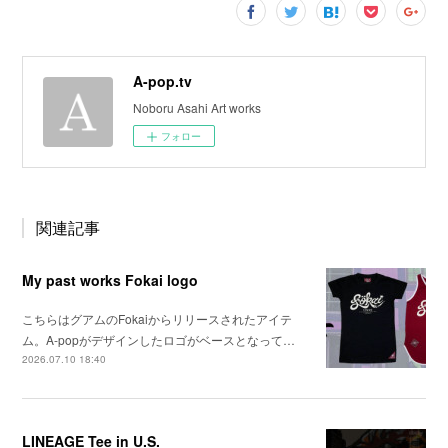
A-pop.tv
Noboru Asahi Art works
フォロー
関連記事
My past works Fokai logo
こちらはグアムのFokaiからリリースされたアイテ
ム。A-popがデザインしたロゴがベースとなって…
2026.07.10 18:40
LINEAGE Tee in U.S.