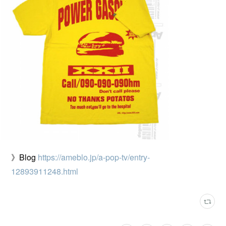
》Blog
https://ameblo.jp/a-pop-tv/entry-
12893911248.html