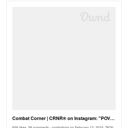
Combat Corner | CRNR® on Instagram: "POV: Visiting #1 Martial Arts Manufacture HQ 🏢 . #combatcorner
656 likes, 38 comments - combatcrnr on February 13, 2024: "POV: