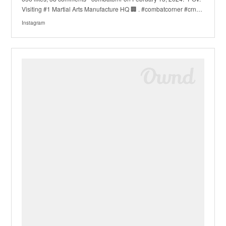
Visiting #1 Martial Arts Manufacture HQ 🏢 . #combatcorner #crn…
Instagram