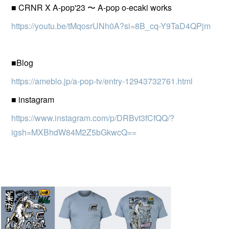
■ CRNR X A-pop'23 〜 A-pop o-ecaki works
https://youtu.be/tMqosrUNh0A?si=8B_cq-Y9TaD4QPjm
■Blog
https://ameblo.jp/a-pop-tv/entry-12943732761.html
■ instagram
https://www.instagram.com/p/DRBvt3fCfQQ/?
igsh=MXBhdW84M2Z5bGkwcQ==