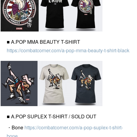
■ A.POP MMA BEAUTY T-SHIRT
https://combatcorner.com/a-pop-mma-beauty-t-shirt-black
■ A.POP SUPLEX T-SHIRT / SOLD OUT
・Bone
https://combatcorner.com/a-pop-suplex-t-shirt-
bone