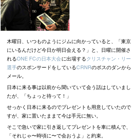
木曜日、いつものようにジムに向かっていると、「東京
にいるんだけど今日か明日会える？」と、日曜に開催さ
れる
ONE FCの日本大会
に出場する
クリスチャン・リー
選手
のスポンサードをしている
CRNR
のボスのダンから
メール。
日本に来る事は以前から聞いていて会う話はしていまし
たが、「ちょっと待って！」
せっかく日本に来るのでプレゼントも用意していたので
すが、家に置いたままて今は手元に無い。
そこで急いで家に引き返してプレゼントを車に積んで、
「それじゃ〜時頃に〜で会おうよ」と約束。