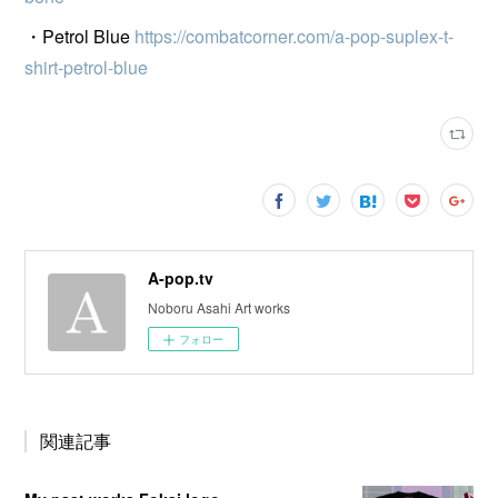
・Petrol Blue
https://combatcorner.com/a-pop-suplex-t-
shirt-petrol-blue
A-pop.tv
Noboru Asahi Art works
フォロー
関連記事