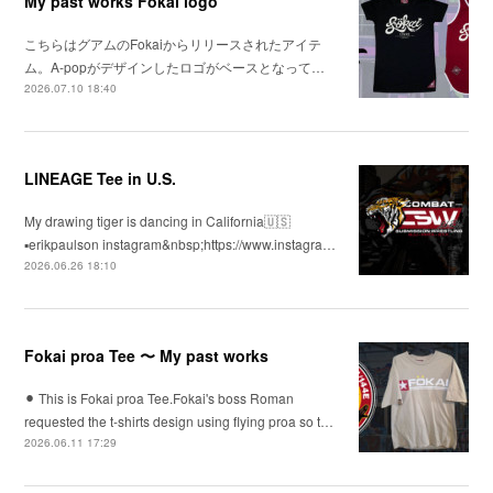
My past works Fokai logo
こちらはグアムのFokaiからリリースされたアイテ
ム。A-popがデザインしたロゴがベースとなって…
2026.07.10 18:40
LINEAGE Tee in U.S.
My drawing tiger is dancing in California🇺🇸
▪️erikpaulson instagram&nbsp;https://www.instagra…
2026.06.26 18:10
Fokai proa Tee 〜 My past works
⚫︎ This is Fokai proa Tee.Fokai's boss Roman
requested the t-shirts design using flying proa so t…
2026.06.11 17:29