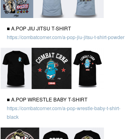
■ A.POP JIU JITSU T-SHIRT
https://combatcorner.com/a-pop-jiu-jitsu-t-shirt-powder
■ A.POP WRESTLE BABY T-SHIRT
https://combatcorner.com/a-pop-wrestle-baby-t-shirt-
black