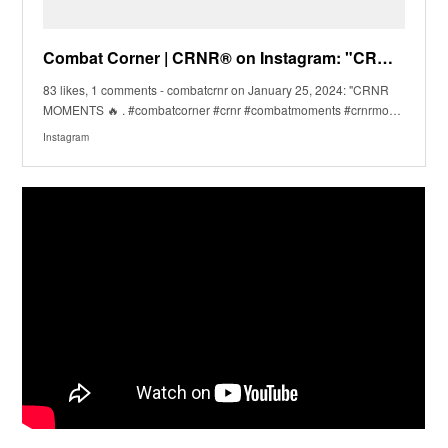
Combat Corner | CRNR® on Instagram: "CRNR MOMENTS 🔥 . #combatcorner #crnr #combatmoments #crnrmoment
83 likes, 1 comments - combatcrnr on January 25, 2024: "CRNR
MOMENTS 🔥 . #combatcorner #crnr #combatmoments #crnrmo…
Instagram