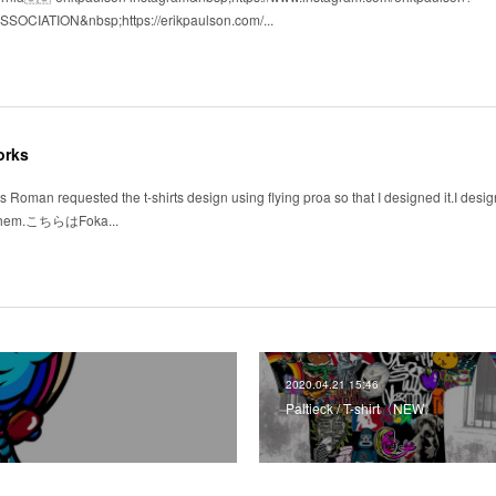
CIATION&nbsp;https://erikpaulson.com/...
orks
ss Roman requested the t-shirts design using flying proa so that I designed it.I des
of them.こちらはFoka...
2020.04.21 15:46
Paltieck / T-shirt〈NEW〉