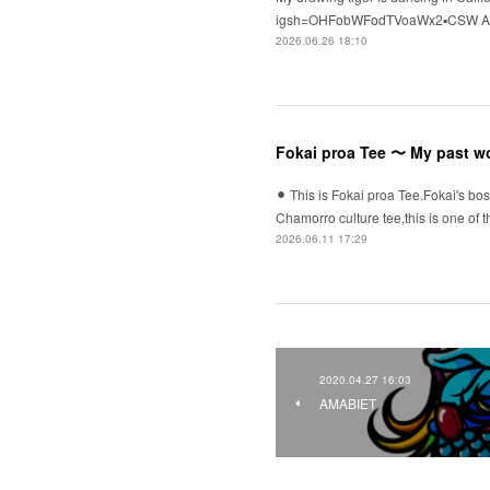
igsh=OHFobWFodTVoaWx2▪️CSW ASSO
2026.06.26 18:10
Fokai proa Tee 〜 My past w
⚫︎ This is Fokai proa Tee.Fokai's bo
Chamorro culture tee,this is one 
2026.06.11 17:29
2020.04.27 16:03
AMABIET