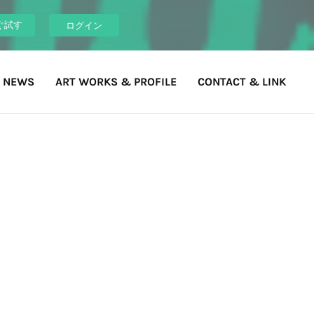
ぐ試す
ログイン
 NEWS
ART WORKS & PROFILE
CONTACT & LINK