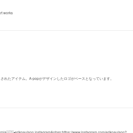
rt works
ースされたアイテム。A-popがデザインしたロゴがベースとなっています。
fornia🇺🇸▪️erikpaulson instagram&nbsp;https://www.instagram.com/erikpaulson?