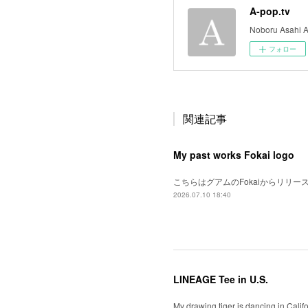
A-pop.tv
Noboru Asahi A
フォロー
関連記事
My past works Fokai logo
こちらはグアムのFokaiからリリ
2026.07.10 18:40
LINEAGE Tee in U.S.
My drawing tiger is dancing in Cali