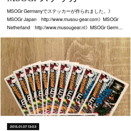
MSOGr Germanyでステッカーが作られました。》
MSOGr Japan http://www.musou-gear.com》MSOGr
Netherland http://www.musougear.nl》MSOGr Germ…
2015.01.07 13:03