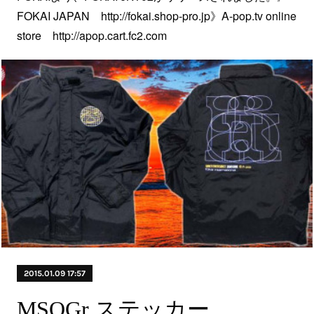
FOKAI JAPAN http://fokai.shop-pro.jp》A-pop.tv online
store http://apop.cart.fc2.com
2015.01.09 17:57
MSOGr ステッカー