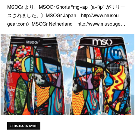
MSOGr より、MSOGr Shorts "mg+ap=(a+f)p" がリリー
スされました。》MSOGr Japan http://www.musou-
gear.com》MSOGr Netherland http://www.musouge…
2015.04.14 12:06