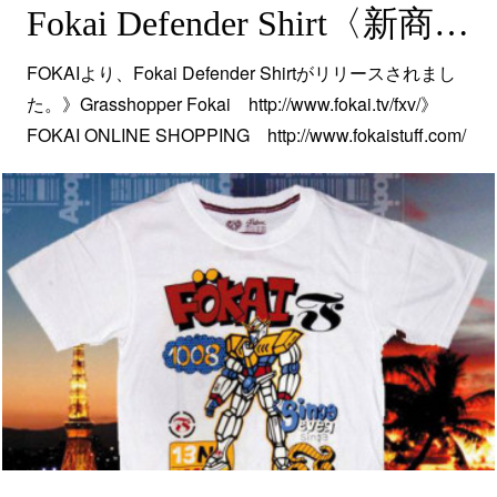
Fokai Defender Shirt〈新商品〉
FOKAIより、Fokai Defender Shirtがリリースされまし
た。》Grasshopper Fokai http://www.fokai.tv/fxv/》
FOKAI ONLINE SHOPPING http://www.fokaistuff.com/