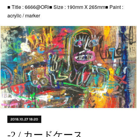
■ Title : 6666@ORi■ Size : 190mm X 265mm■ Paint :
acrylic / marker
2018.10.27 18:20
-2 / カードケース