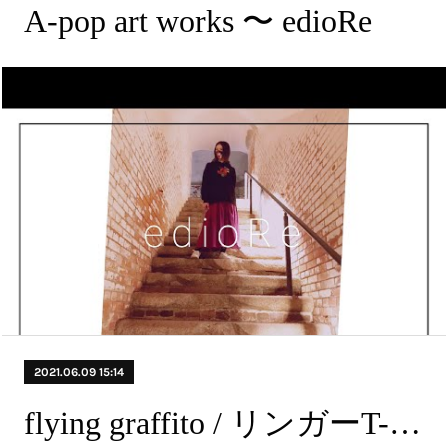
A-pop art works 〜 edioRe
2021.06.09 15:14
flying graffito / リンガーT-shirt〈NEW〉