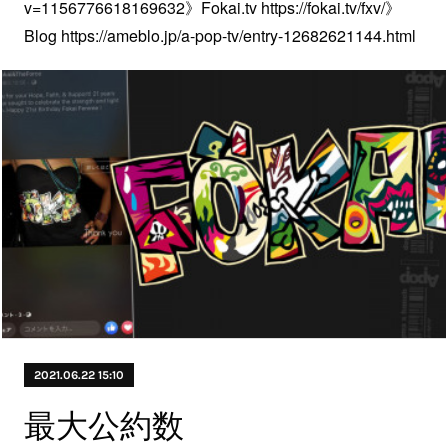
v=1156776618169632》Fokai.tv https://fokai.tv/fxv/》
Blog https://ameblo.jp/a-pop-tv/entry-12682621144.html
2021.06.22 15:10
最大公約数