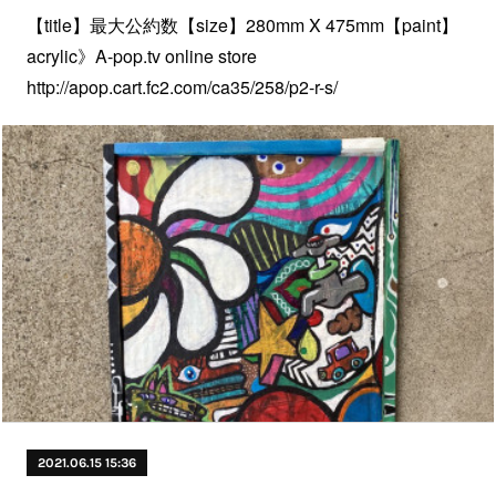
【title】最大公約数【size】280mm X 475mm【paint】
acrylic》A-pop.tv online store
http://apop.cart.fc2.com/ca35/258/p2-r-s/
2021.06.15 15:36