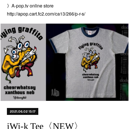
》A-pop.tv online store
http://apop.cart.fc2.com/ca13/266/p-r-s/
2021.06.02 15:17
iWi-k Tee〈NEW〉