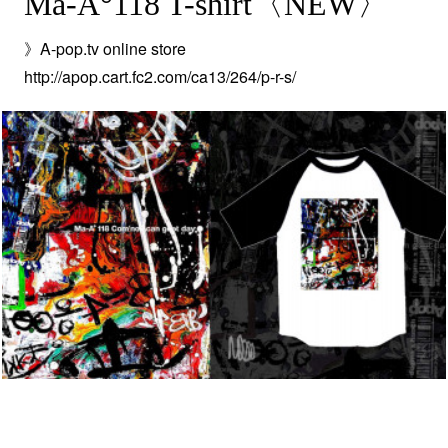
Ma-A°118 T-shirt〈NEW〉
》A-pop.tv online store
http://apop.cart.fc2.com/ca13/264/p-r-s/