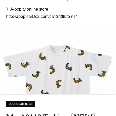
》A-pop.tv online store
http://apop.cart.fc2.com/ca13/265/p-r-s/
2021.06.01 15:58