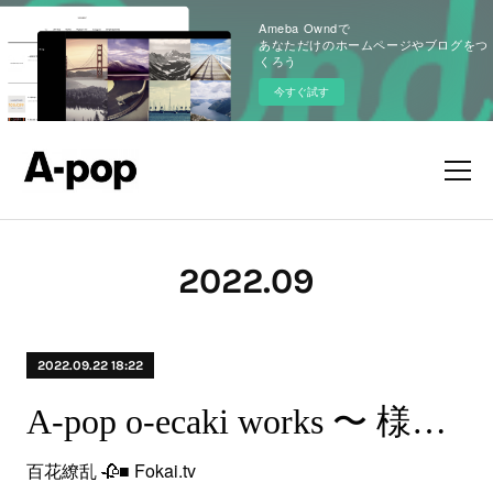
Ameba Owndで
あなただけのホームページやブログをつ
くろう
今すぐ試す
2022
.
09
2022.09.22 18:22
A-pop o-ecaki works 〜 様様なり
百花繚乱 🥀■ Fokai.tv