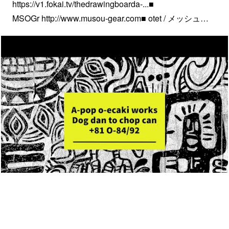
https://v1.fokai.tv/thedrawingboarda-...■
MSOGr http://www.musou-gear.com■ otet / メッシュ…