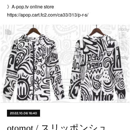
》A-pop.tv online store
https://apop.cart.fc2.com/ca33/313/p-r-s/
2022.10.06 16:40
otomot / スリッポンシューズ〈NEW〉