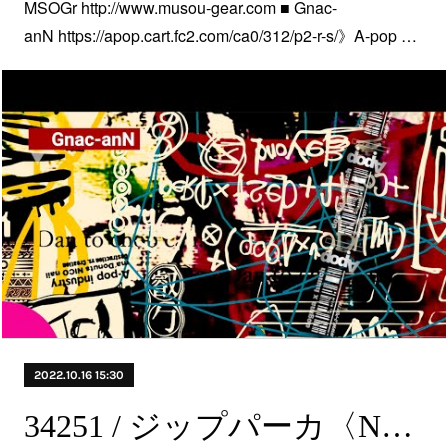
MSOGr http://www.musou-gear.com ■ Gnac-
anN https://apop.cart.fc2.com/ca0/312/p2-r-s/》A-pop …
2022.10.16 15:30
34251 / ジップパーカ〈NEW〉