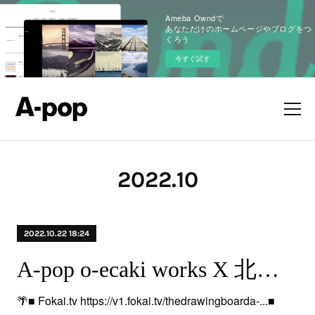
Ameba Owndで
あなただけのホームページやブログをつ
くろう
今すぐ試す
2022
.
10
2022.10.22 18:24
A-pop o-ecaki works X 北緯拾参度東経陌肆拾肆度
🌴■ Fokai.tv https://v1.fokai.tv/thedrawingboarda-...■