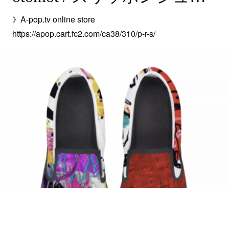
》A-pop.tv online store
https://apop.cart.fc2.com/ca38/310/p-r-s/