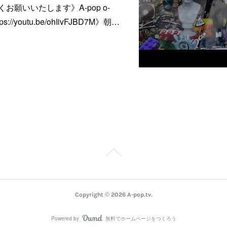
たします​​​​​​​》A-pop o-
ttps://youtu.be/ohIivFJBD7M》朝…
Copyright ©
2026
A-pop.tv
.
Powered by
無料でホームページをつくろう
AmebaOwnd