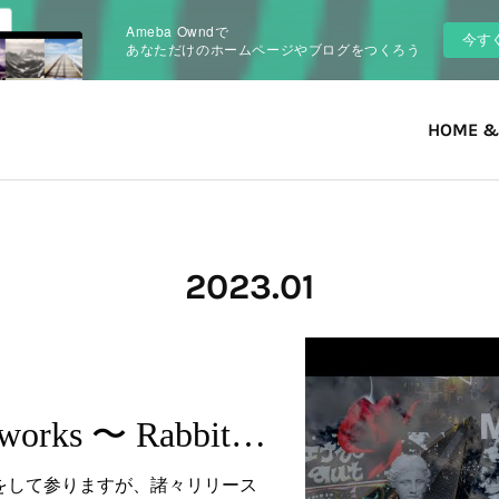
Ameba Owndで
今す
あなただけのホームページやブログをつくろう
HOME &
2023
.
01
A-pop o-ecaki works 〜 Rabbit 23
開をして参りますが、諸々リリース