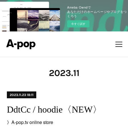
Ameba Owndで
あなただけのホームページやブログをつ
くろう
今すぐ試す
2023
.
11
2023.11.23 18:11
DdtCc / hoodie〈NEW〉
》A-pop.tv online store