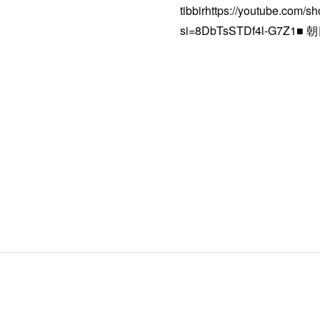
tibbirhttps://youtube.com/
si=8DbTsSTDf4l-G7Z