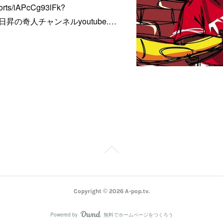
shorts/iAPcCg93lFk?
1■ 朝日昇の奇人チャンネルyoutube.…
Copyright ©
2026
A-pop.tv
.
Powered by
無料でホームページをつくろう
AmebaOwnd