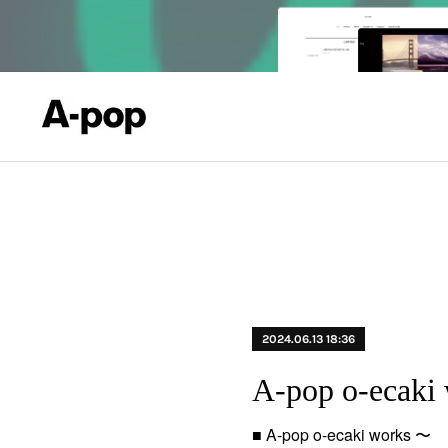
2024.06.13 18:36
A-pop o-ecaki 
■ A-pop o-ecaki works 〜