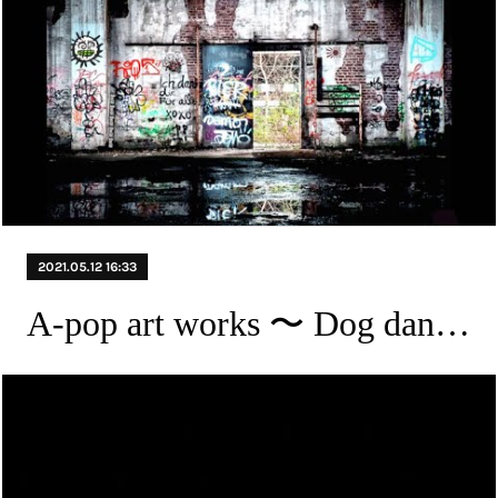
2021.05.12 16:33
A-pop art works 〜 Dog dan to chop can from 81