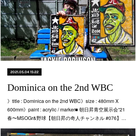
2021.05.04 15:22
Dominica on the 2nd WBC
》title : Dominica on the 2nd WBC》size : 480mm X
600mm》paint : acrylic / marker■ 朝日昇青空展示会”21
春〜MSOGr&野球【朝日昇の奇人チャンネル #076​】…