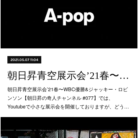
2021.05.07 11:04
朝日昇青空展示会’21春〜WBC優勝&ジャッキー・ロビンソン【朝日昇の奇人チャンネル #077​】
朝日昇青空展示会’21春〜WBC優勝&ジャッキー・ロビ
ンソン【朝日昇の奇人チャンネル #077​】では、
Youtubeで小さな展示会を開催しておりますが、どう…