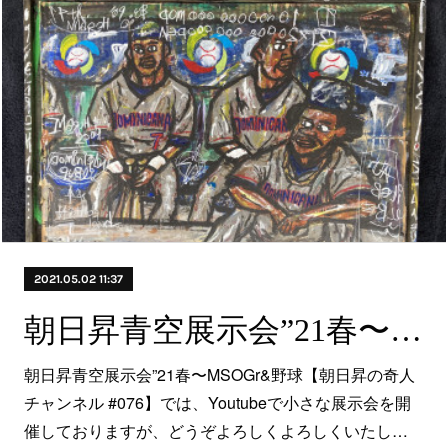
2021.05.02 11:37
朝日昇青空展示会”21春〜MSOGr&野球【朝日昇の奇人チャンネル #076​】
朝日昇青空展示会”21春〜MSOGr&野球【朝日昇の奇人
チャンネル #076​】では、Youtubeで小さな展示会を開
催しておりますが、どうぞよろしくよろしくいたし…