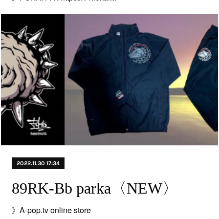
2022.11.30 17:34
89RK-Bb parka〈NEW〉
》A-pop.tv online store