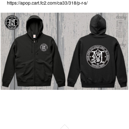
https://apop.cart.fc2.com/ca33/318/p-r-s/