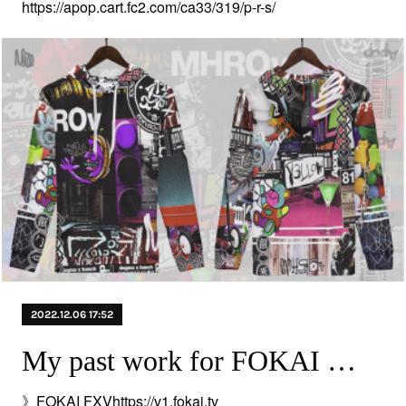
https://apop.cart.fc2.com/ca33/319/p-r-s/
2022.12.06 17:52
My past work for FOKAI 〜 FOKAI co-ord
》FOKAI FXVhttps://v1.fokai.tv